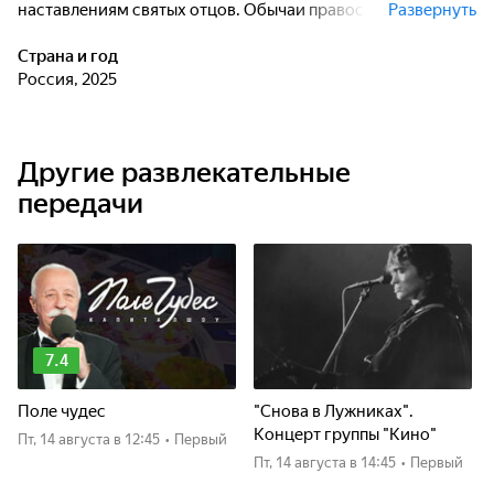
наставлениям святых отцов. Обычаи православной кухни
Развернуть
- важная часть христианского быта. Они отражают не
только многовековой опыт монастырских традиций, но и
Страна и год
духовные принципы христианского целомудрия и
Россия, 2025
благочестия. Попробуйте соприкоснуться с этим
уникальным опытом и узнать, как трапеза влияет на нашу
духовную жизнь.
Другие развлекательные
передачи
7.4
Поле чудес
"Снова в Лужниках".
Концерт группы "Кино"
пт, 14 августа
в 12:45
•
Первый
пт, 14 августа
в 14:45
•
Первый