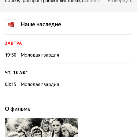
борьбу: распространяют листовки, освобождают группу
Развернуть
пленных красноармейцев, сжигают немецкую биржу,
спасая соотечественников от фашистского рабства,
в день годовщины Октября развешивают красные флаги.
Наше наследие
ЗАВТРА
19:50
Молодая гвардия
ЧТ, 13 АВГ
03:15
Молодая гвардия
О фильме