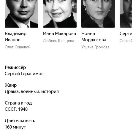
Владимир
Инна Макарова
Нонна
Серге
Иванов
Мордюкова
Любовь Шевцова
Сергей
Олег Кошевой
Ульяна Громова
Режиссёр
Сергей Герасимов
Жанр
драма, военный, история
Страна и год
СССР, 1948
Длительность
160 минут