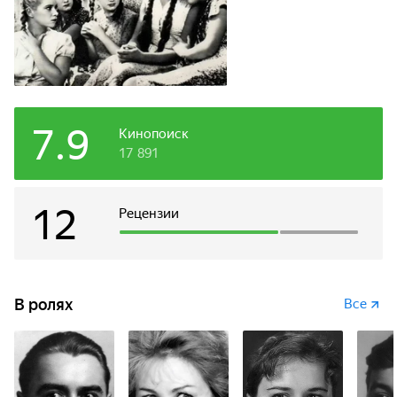
7.9
Кинопоиск
17 891
12
Рецензии
В ролях
Все