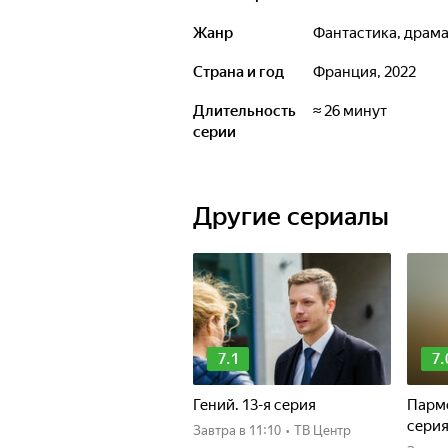
Жанр
фантастика, драм
Страна и год
Франция, 2022
Длительность
≈ 26 минут
серии
Другие сериалы
7.1
7.
Гений. 13-я серия
Пармс
сери
Завтра
в 11:10
•
ТВ Центр