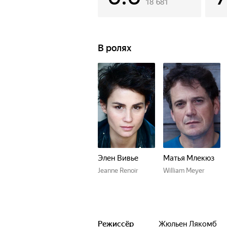
18 681
В ролях
Элен Вивье
Матья Млекюз
Jeanne Renoir
William Meyer
Режиссёр
Жюльен Лякомб