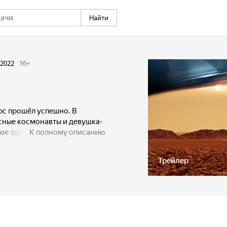
Найти
2022
16
+
рс прошёл успешно. В
сные космонавты и девушка-
ое здоровье экипажа.
К полному описанию
то-то пошло не так.
Трейлер