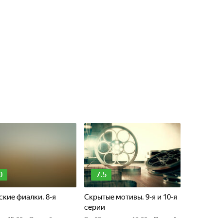
а
0
7.5
кие фиалки. 8-я
Скрытые мотивы. 9-я и 10-я
я
серии