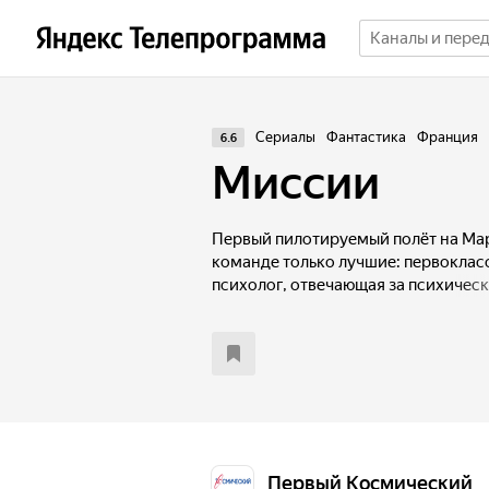
Сериалы
Фантастика
Франция
6.6
Миссии
Первый пилотируемый полёт на Ма
команде только лучшие: первоклас
психолог, отвечающая за психическ
Однако при возвращении на Землю ч
Первый Космический