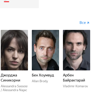
Все
Джорджа
Бен Хоумвуд
Арбен
Синикорни
Байрактарай
Allan Brody
Alessandra Sassosi
Vladimir Komarov
/ Alessandra Najac