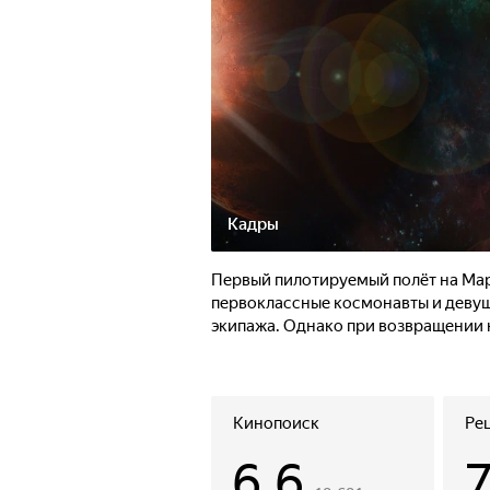
Кадры
Первый пилотируемый полёт на Мар
первоклассные космонавты и девуш
экипажа. Однако при возвращении н
Кинопоиск
Ре
6.6