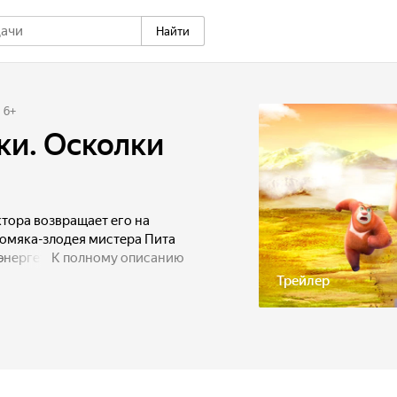
Найти
6
+
и. Осколки
тора возвращает его на
омяка-злодея мистера Пита
энергетического кристалла,
К полному описанию
щите леса.
Трейлер