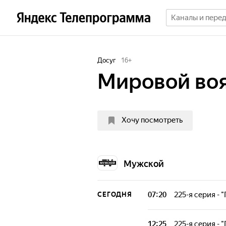
Досуг
16
+
Мировой во
Хочу посмотреть
Мужской
07:20
225-я серия - 
СЕГОДНЯ
О сколько нам о
Семейные путеш
12:25
225-я серия - 