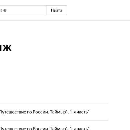
Найти
яж
"Путешествие по России. Таймыр", 1-я часть"
ткрытий чудных готовит программа "Мировой вояж".
ествия по странам Европы и России. Лыжные
"Путешествие по России. Таймыр", 1-я часть"