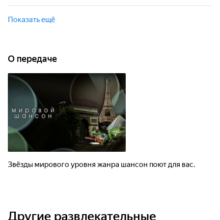
исполнители.
Звёзды мирового уровня жанра шансон, завоевавшие
сердца миллионов слушателей, поют для вас. Искренняя
Показать ещё
тёплая атмосфера, самые любимые песни и популярные
исполнители.
О передаче
Звёзды мирового уровня жанра шансон поют для вас.
Другие развлекательные