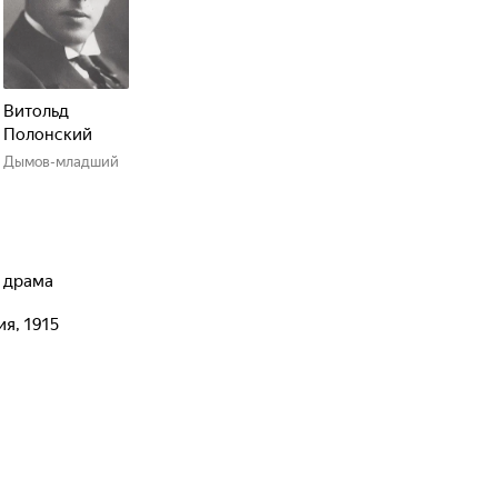
Витольд
Полонский
Дымов-младший
, драма
ия, 1915