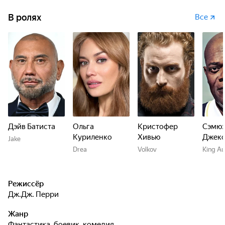
В ролях
Все
Дэйв Батиста
Ольга
Кристофер
Сэмюэ
Куриленко
Хивью
Джек
Jake
Drea
Volkov
King A
Режиссёр
Дж.Дж. Перри
Жанр
фантастика, боевик, комедия