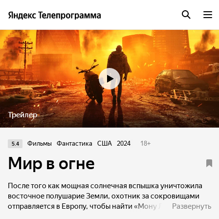
Трейлер
Фильмы
Фантастика
США
2024
18
+
5.4
Мир в огне
После того как мощная солнечная вспышка уничтожила
восточное полушарие Земли, охотник за сокровищами
отправляется в Европу, чтобы найти «Мону Лизу». Вскоре
Развернуть
он осознаёт, что его ждёт более важная миссия, чем поиск