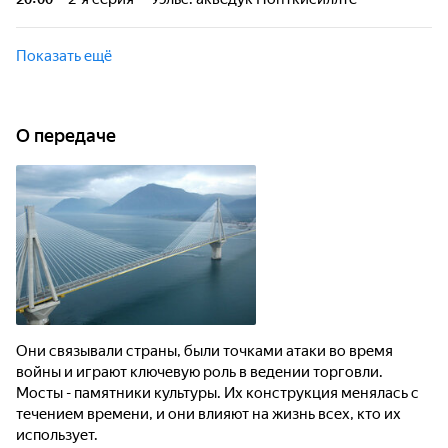
деи-Салти в долине Верзаска, построенном в XVI веке.
Виадук Мийо на юге Франции - один из самых высоких
транспортных мостов в мире. Акведук Понткисиллте над
Показать ещё
долиной реки Ди в Уэльсе был построен в XIX веке. Это
самый длинный и самый высокий акведук в
Великобритании.
О передаче
Они связывали страны, были точками атаки во время
войны и играют ключевую роль в ведении торговли.
Мосты - памятники культуры. Их конструкция менялась с
течением времени, и они влияют на жизнь всех, кто их
использует.