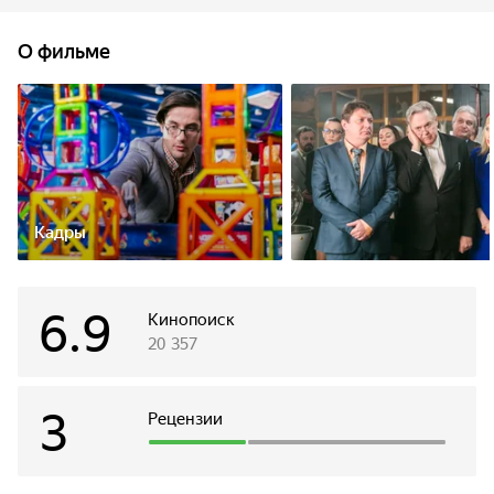
эксперимент на самом себе и уменьшается до размеров
обычной пробирки. Оказавшись в сложной ситуации,
О фильме
главный герой понимает, что остался один на один со
своими проблемами – любимая девушка бросила, а
лучший друг оказался предателем. Помочь герою
соглашается лишь 12-летний мальчик, прикованный к
инвалидному креслу.
Кадры
6.9
Кинопоиск
20 357
3
Рецензии