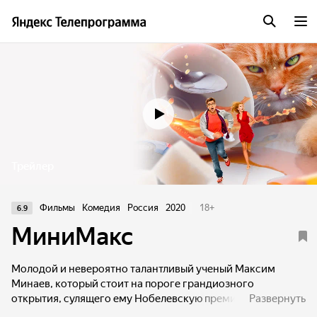
Трейлер
Фильмы
Комедия
Россия
2020
18
+
6.9
МиниМакс
Молодой и невероятно талантливый ученый Максим
Минаев, который стоит на пороге грандиозного
открытия, сулящего ему Нобелевскую премию. В погоне
Развернуть
за славой и наградой Максим проводит рискованный