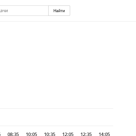
Найти
5
08:35
10:05
10:35
12:05
12:35
14:05