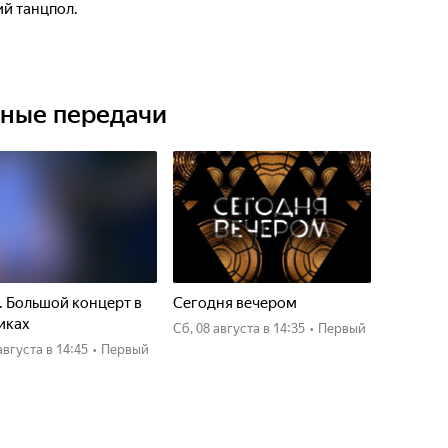
ий танцпол.
ьные передачи
. Большой концерт в
Сегодня вечером
иках
сб, 08 августа
в 14:35
•
Первый
7 августа
в 14:45
•
Первый