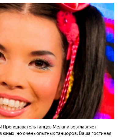
! Преподаватель танцев Мелани возглавляет
 юных, но очень опытных танцоров. Ваша гостиная