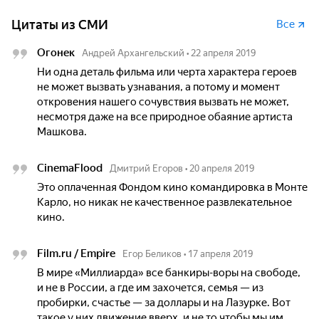
Цитаты из СМИ
Все
Огонек
Андрей Архангельский
•
22 апреля 2019
Ни одна деталь фильма или черта характера героев
не может вызвать узнавания, а потому и момент
откровения нашего сочувствия вызвать не может,
несмотря даже на все природное обаяние артиста
Машкова.
CinemaFlood
Дмитрий Егоров
•
20 апреля 2019
Это оплаченная Фондом кино командировка в Монте
Карло, но никак не качественное развлекательное
кино.
Film.ru / Empire
Егор Беликов
•
17 апреля 2019
В мире «Миллиарда» все банкиры-воры на свободе,
и не в России, а где им захочется, семья — из
пробирки, счастье — за доллары и на Лазурке. Вот
такое у них движение вверх, и не то чтобы мы им