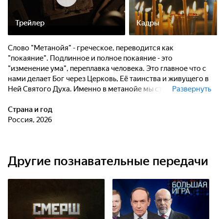
Трейлер
Кадры
Слово "Метанойя" - греческое, переводится как
"покаяние". Подлинное и полное покаяние - это
"изменение ума", переплавка человека. Это главное что с
нами делает Бог через Церковь, Её таинства и живущего в
Ней Святого Духа. Именно в метанойе мы становимся
Развернуть
гражданами Царства Небесного.
Страна и год
Ведущий Илья Кухарев искренне ищет Бога в своей жизни
Россия, 2026
и своём творчестве (его сценическое имя Мета Ной).
Каждую пятницу в эфире "Спаса" будет говорить о самых
главных вещах: о красивых и важных глубинах того, как
Другие познавательные передачи
устроен человек и как устроен Бог - эти глубины открыты
только в Православии. Каждый этот разговор может дать
очень много. Как много может дать сильная книга
духовной литературы, как много может дать одно слово
Святого Писания.