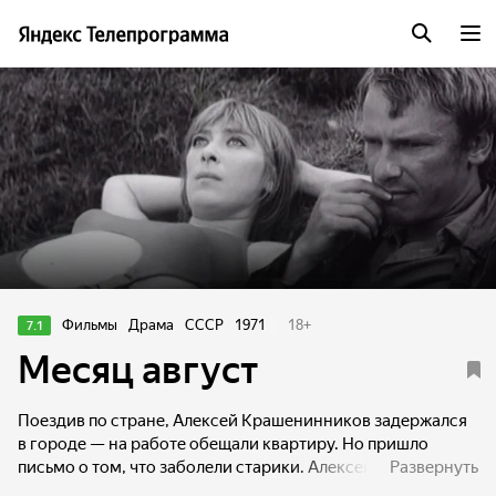
Фильмы
Драма
СССР
1971
18
+
7.1
Месяц август
Поездив по стране, Алексей Крашенинников задержался
в городе — на работе обещали квартиру. Но пришло
письмо о том, что заболели старики. Алексей поехал
Развернуть
вместе с семьёй на родину и после похорон отца решил не