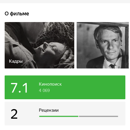
возвращаться в город...
О фильме
Кадры
7.1
Кинопоиск
4 069
2
Рецензии