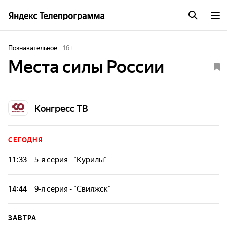
Познавательное
16
+
Места силы России
Конгресс ТВ
СЕГОДНЯ
11:33
5-я серия - "Курилы"
Фильм о творческой деятельности фотографа, который
путешествуя по родной стране, пытается разгадать
14:44
9-я серия - "Свияжск"
феномен невероятной мощи и красоты своей Родины.
Фильм о творческой деятельности фотографа, который
путешествуя по родной стране, пытается разгадать
ЗАВТРА
феномен невероятной мощи и красоты своей Родины.