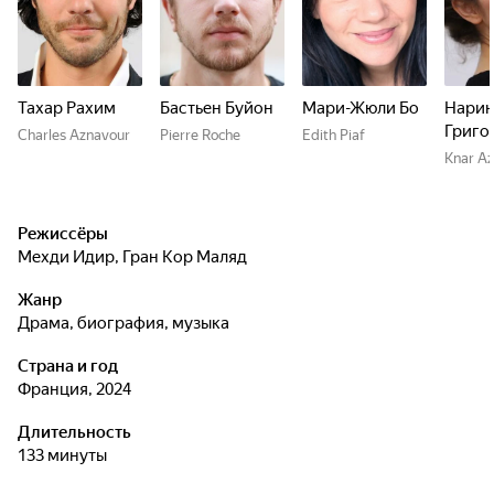
Тахар Рахим
Бастьен Буйон
Мари-Жюли Бо
Нарин
Григо
Charles Aznavour
Pierre Roche
Edith Piaf
Knar Az
Режиссёры
Мехди Идир
,
Гран Кор Маляд
Жанр
драма, биография, музыка
Страна и год
Франция, 2024
Длительность
133 минуты