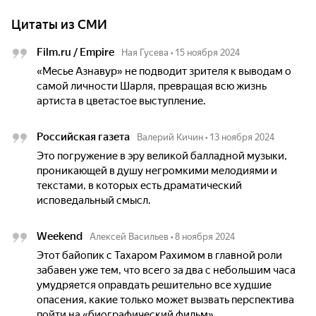
Цитаты из СМИ
Film.ru / Empire
Ная Гусева
•
15 ноября 2024
«Месье Азнавур» не подводит зрителя к выводам о
самой личности Шарля, превращая всю жизнь
артиста в цветастое выступление.
Российская газета
Валерий Кичин
•
13 ноября 2024
Это погружение в эру великой балладной музыки,
проникающей в душу негромкими мелодиями и
текстами, в которых есть драматический
исповедальный смысл.
Weekend
Алексей Васильев
•
8 ноября 2024
Этот байопик с Тахаром Рахимом в главной роли
забавен уже тем, что всего за два с небольшим часа
умудряется оправдать решительно все худшие
опасения, какие только может вызвать перспектива
пойти на «биографический фильм».