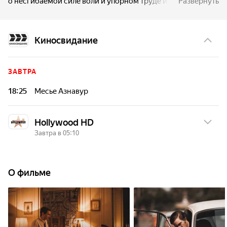
о несгибаемой силе воли и упорном труде и о том,
Развернуть
как один человек сумел преодолеть многочисленные
трудности и оставить значимый след в мире музыки
своим неповторимым талантом.
Киносвидание
ЗАВТРА
18:25
Месье Азнавур
Hollywood HD
Завтра в 05:10
ЗАВТРА
О фильме
05:10
Месье Азнавур