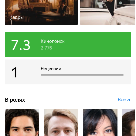
Кадры
7.3
Кинопоиск
2 776
1
Рецензии
В ролях
Все