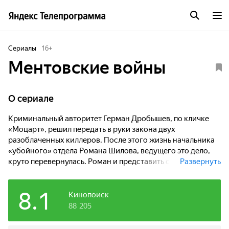
Сериалы
16
+
Ментовские войны
O сериале
Криминальный авторитет Герман Дробышев, по кличке
«Моцарт», решил передать в руки закона двух
разоблаченных киллеров. После этого жизнь начальника
«убойного» отдела Романа Шилова, ведущего это дело,
круто перевернулась. Роман и представить себе не мог,
Развернуть
что тот клубок, который он стал распутывать, окажется
таким огромным.
8.1
Кинопоиск
На Шилова объявили охоту. Самые мощные преступные
88 205
группировки города жаждут его крови. Ужаснее всего то,
что бандитам покровительствует кто-то из коллег Романа.