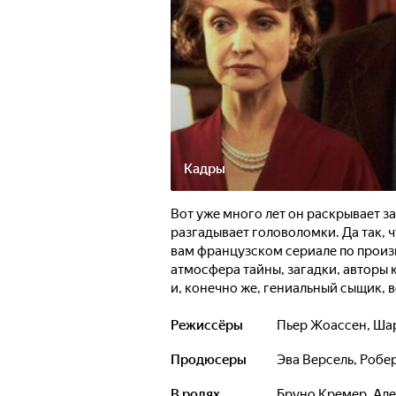
Кадры
Вот уже много лет он раскрывает за
разгадывает головоломки. Да так, 
вам французском сериале по прои
атмосфера тайны, загадки, авторы к
и, конечно же, гениальный сыщик,
Кремером, словно рождённым для эт
приходилось расследовать преступл
Режиссёры
Пьер Жоассен
,
Шар
известна далеко за пределами Фра
Продюсеры
Эва Версель
,
Робе
В ролях
Бруно Кремер
,
Але