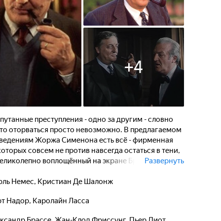
+
4
путанные преступления - одно за другим - словно
что оторваться просто невозможно. В предлагаемом
зведениям Жоржа Сименона есть всё - фирменная
оторых совсем не против навсегда остаться в тени,
 великолепно воплощённый на экране Бруно
Развернуть
ой роли... За свою долгую карьеру Мегрэ
ения во всех концах Европы, и его репутация
ль Немес
,
Кристиан Де Шалонж
нции.
рт Надор
,
Каролайн Ласса
ксандр Брассе
,
Жан-Клод Фриссунг
,
Пьер Диот
,