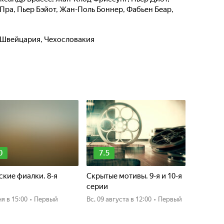
 Пра
,
Пьер Бэйот
,
Жан-Поль Боннер
,
Фабьен Беар
,
, Швейцария, Чехословакия
0
7.5
кие фиалки. 8-я
Скрытые мотивы. 9-я и 10-я
я
серии
ня
в 15:00
•
Первый
вс, 09 августа
в 12:00
•
Первый