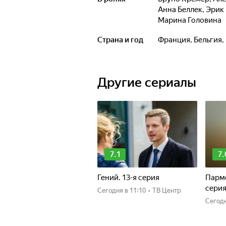
Анна Беллек
,
Эрик
Марина Головина
Страна и год
Франция, Бельгия
Другие сериалы
7.1
7.
Гений. 13-я серия
Пармс
сери
Сегодня
в 11:10
•
ТВ Центр
Сегод