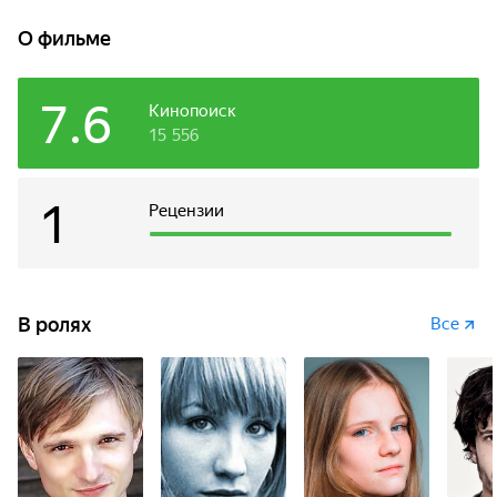
сменить скоростной байк на горный велосипед, события
принимают неожиданный оборот.
О фильме
7.6
Кинопоиск
15 556
1
Рецензии
В ролях
Все