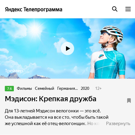
Трейлер
Фильмы
Семейный
Германия...
2020
12
+
7.6
Мэдисон: Крепкая дружба
Для 13-летней Мэдисон велогонки — это всё.
Она выкладывается на все сто, чтобы быть такой
же успешной как её отец-велогонщик. Но когда
Развернуть
талантливой и амбициозной гонщице приходится