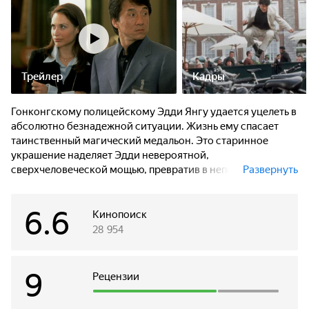
Трейлер
Кадры
Гонконгскому полицейскому Эдди Янгу удается уцелеть в
абсолютно безнадежной ситуации. Жизнь ему спасает
таинственный магический медальон. Это старинное
украшение наделяет Эдди невероятной,
сверхчеловеческой мощью, превратив в непобедимого
Развернуть
воина. Янг вместе со своей напарницей Николь пытается
разгадать тайну медальона, а заодно и дать отпор членам
6.6
древнего воинского ордена, пытающимся завладеть
Кинопоиск
могущественной реликвией...
28 954
9
Рецензии