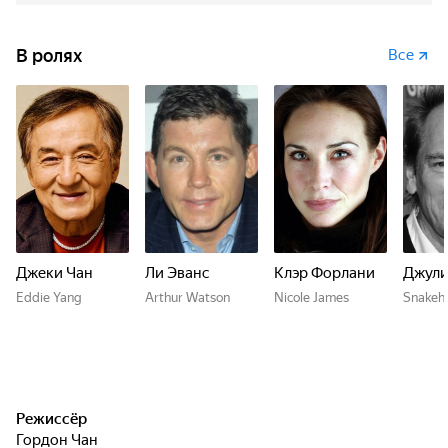
В ролях
Все
Джеки Чан
Ли Эванс
Клэр Форлани
Джули
Eddie Yang
Arthur Watson
Nicole James
Snakeh
Режиссёр
Гордон Чан