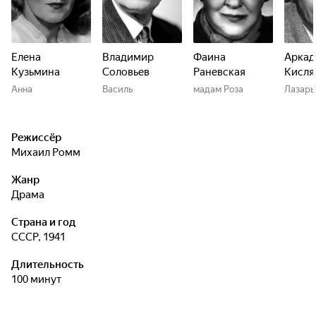
Елена
Владимир
Фаина
Аркад
Кузьмина
Соловьев
Раневская
Кисля
Анна
Василь
мадам Роза
Лазарь
Режиссёр
Михаил Ромм
Жанр
драма
Страна и год
СССР, 1941
Длительность
100 минут