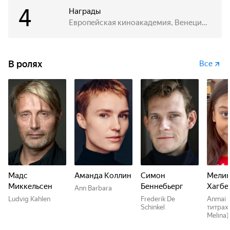
4
Награды
Европейская киноакадемия, Венецианский кинофестиваль
В ролях
Все
Мадс
Аманда Коллин
Симон
Мели
Миккельсен
Беннебьерг
Хагбе
Ann Barbara
Ludvig Kahlen
Frederik De
Anmai 
Schinkel
титрах
Melina)