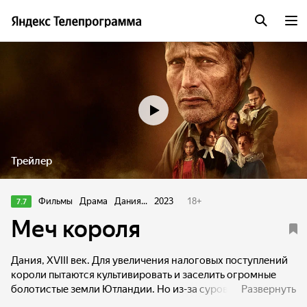
Трейлер
Фильмы
Драма
Дания...
2023
18
+
7.7
Меч короля
Дания, XVIII век. Для увеличения налоговых поступлений
короли пытаются культивировать и заселить огромные
болотистые земли Ютландии. Но из-за суровых погодных
Развернуть
условий, бедной почвы и большого количества бродяг