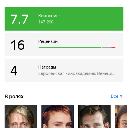
7.7
Кинопоиск
147 200
16
Рецензии
4
Награды
Европейская киноакадемия, Венецианский кинофестиваль
В ролях
Все