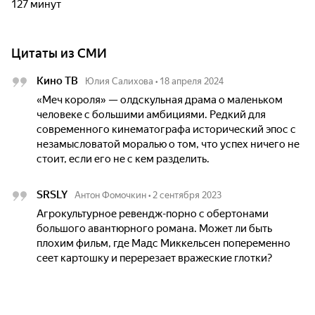
127 минут
Цитаты из СМИ
Кино ТВ
Юлия Салихова
•
18 апреля 2024
«Меч короля» — олдскульная драма о маленьком
человеке с большими амбициями. Редкий для
современного кинематографа исторический эпос с
незамысловатой моралью о том, что успех ничего не
стоит, если его не с кем разделить.
SRSLY
Антон Фомочкин
•
2 сентября 2023
Агрокультурное ревендж-порно с обертонами
большого авантюрного романа. Может ли быть
плохим фильм, где Мадс Миккельсен попеременно
сеет картошку и перерезает вражеские глотки?