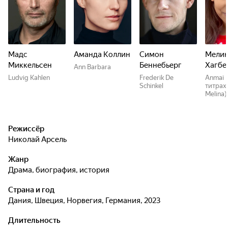
Мадс
Аманда Коллин
Симон
Мели
Миккельсен
Беннебьерг
Хагбе
Ann Barbara
Ludvig Kahlen
Frederik De
Anmai 
Schinkel
титрах
Melina)
Режиссёр
Николай Арсель
Жанр
драма, биография, история
Страна и год
Дания, Швеция, Норвегия, Германия, 2023
Длительность