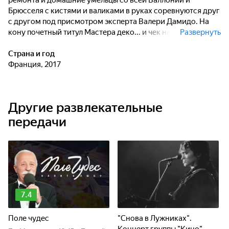
ремонта и домашние умельцы со всей Валлонии и
Брюсселя с кистями и валиками в руках соревнуются друг
с другом под присмотром эксперта Валери Дамидо. На
кону почетный титул Мастера деко... и чек на 2000 евро! На
Развернуть
этой неделе четыре участника по очереди займутся
преображением комнаты, чтобы придать ей абсолютно
Страна и год
новый вид и стать лучшими в соревновании мастеров.
Франция, 2017
Другие развлекательные
передачи
7.4
Поле чудес
"Снова в Лужниках".