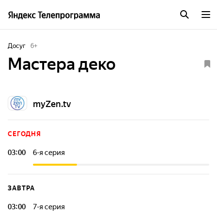
Досуг
6
+
Мастера деко
myZen.tv
СЕГОДНЯ
03:00
6-я серия
Каждый день любители ремонта и домашние умельцы со
всей Валлонии и Брюсселя с кистями и валиками в руках
соревнуются друг с другом под присмотром эксперта
ЗАВТРА
Валери Дамидо.
03:00
7-я серия