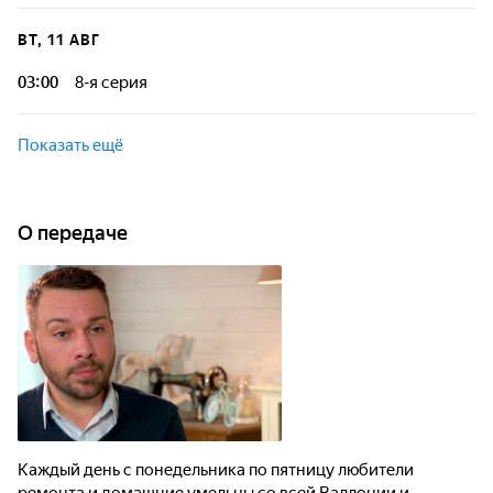
Каждый день любители ремонта и домашние умельцы со
всей Валлонии и Брюсселя с кистями и валиками в руках
ВТ, 11 АВГ
соревнуются друг с другом под присмотром эксперта
Валери Дамидо.
03:00
8-я серия
Каждый день любители ремонта и домашние умельцы со
всей Валлонии и Брюсселя с кистями и валиками в руках
Показать ещё
соревнуются друг с другом под присмотром эксперта
Валери Дамидо.
О передаче
Каждый день с понедельника по пятницу любители