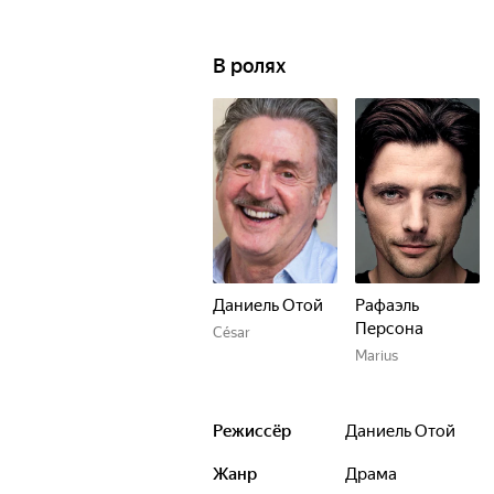
В ролях
Даниель Отой
Рафаэль
Персона
César
Marius
Режиссёр
Даниель Отой
Жанр
драма