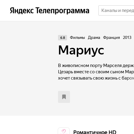
Фильмы
Драма
Франция
2013
6.8
Мариус
В живописном порту Марселя держ
Цезарь вместе со своим сыном Мар
хочет связывать свою жизнь с баро
как в порт заходят и уходят корабл
новых, неизведанных странах. К п
девушка Фанни, работающая на ме
влюблена в Мариуса, но парень все
Однажды к девушке решает посвата
Мариусу предстоит выбрать, что дл
путешествия и дальние страны или 
Романтичное HD