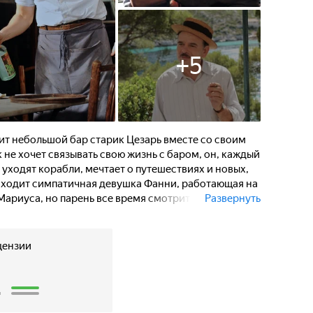
+
5
т небольшой бар старик Цезарь вместе со своим
не хочет связывать свою жизнь с баром, он, каждый
и уходят корабли, мечтает о путешествиях и новых,
иходит симпатичная девушка Фанни, работающая на
ариуса, но парень все время смотрит в море.
Развернуть
ться друг Цезаря Оноре. Мариусу предстоит
тешествия и дальние страны или любовь.
цензии
2