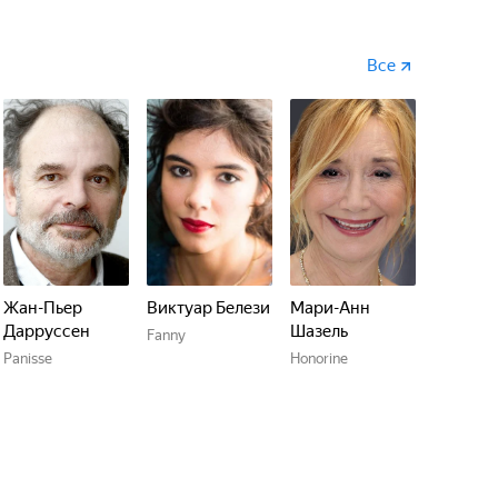
Все
Жан-Пьер
Виктуар Белези
Мари-Анн
Дарруссен
Шазель
Fanny
Panisse
Honorine