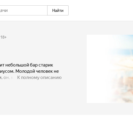
Найти
18
+
ит небольшой бар старик
иусом. Молодой человек не
м, он, каждый день наблюдая,
К полному описанию
и, мечтает о путешествиях и
арню приходит симпатичная
Трейлер
стном рынке. Фанни
 время смотрит в море.
ться друг Цезаря Оноре.
я него важнее —
любовь.