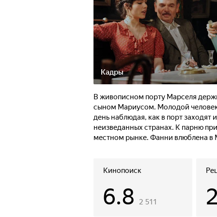
Кадры
В живописном порту Марселя держи
сыном Мариусом. Молодой человек 
день наблюдая, как в порт заходят 
неизведанных странах. К парню пр
местном рынке. Фанни влюблена в М
Однажды к девушке решает посвата
выбрать, что для него важнее — пу
Кинопоиск
Ре
6.8
2 511