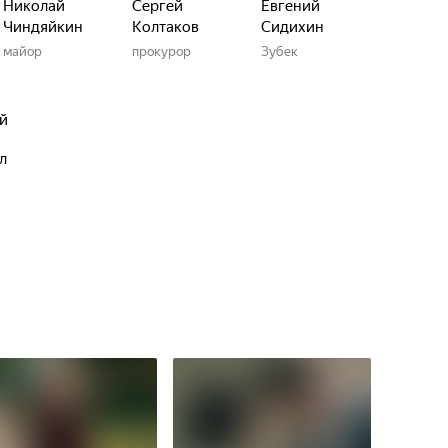
Николай
Сергей
Евгений
Чиндяйкин
Колтаков
Сидихин
майор
прокурор
Зубек
й
л