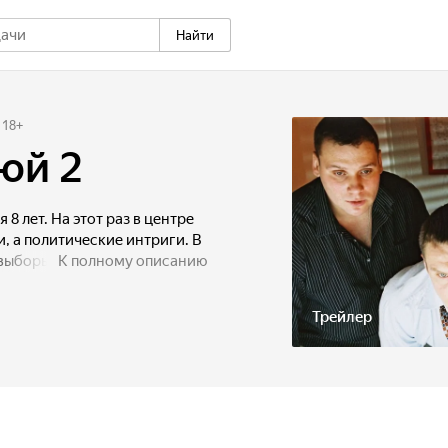
Найти
18
+
юй 2
8 лет. На этот раз в центре
, а политические интриги. В
выборы мэра. Кандидаты -
К полному описанию
Турист и городской
ется: борьба за власть
Трейлер
ают московские
тает местное телевидение,
группировки, поддержать
шоу-бизнеса. Все идет
вает Морячок. Жизнь тихого
непредсказуемой...