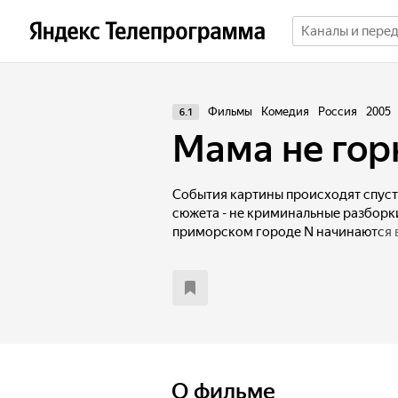
Фильмы
Комедия
Россия
2005
6.1
Мама не гор
События картины происходят спустя 
сюжета - не криминальные разборки
приморском городе N начинаются 
местный криминальный авторитет 
Прокурор. Жизнь города резко меня
набирает обороты: в город приезж
политтехнологи, изо всех сил рабо
задействованы все криминальные 
кандидатов приехали даже звезды 
неплохо, пока на побывку не прибы
городка становится окончательно 
О фильме