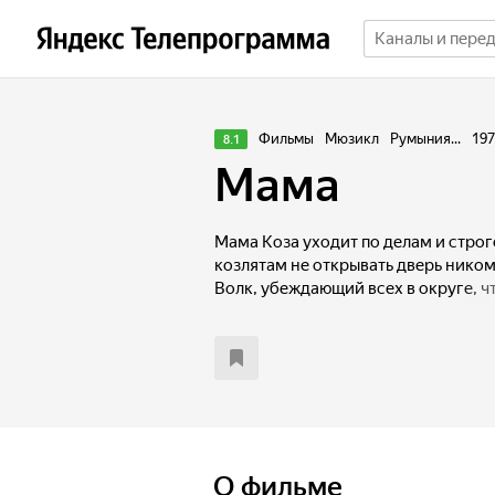
Фильмы
Мюзикл
Румыния...
197
8.1
Мама
Мама Коза уходит по делам и стро
козлятам не открывать дверь ником
Волк, убеждающий всех в округе, ч
оклеветано, решает похитить козлят
О фильме