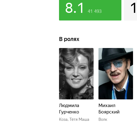
8.1
41 493
В ролях
Людмила
Михаил
Гурченко
Боярский
Коза, Тётя Маша
Волк