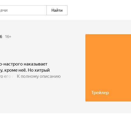
Найти
6
16
+
го-настрого наказывает
у, кроме неё. Но хитрый
то его племя бессовестно
К полному описанию
.
Трейлер