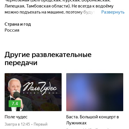
Черноземья (Белгородская, Курская, Воронежская,
Липецкая, Тамбовская области). Не всегда к водоёму
можно подъехать на машине, поэтому будут и пешие
Развернуть
переходы по "крепким местам". Рыбалка предполагается
как на хищника, так и на мирную рыбу различными
Страна и год
способами. Не все способы одинаково результативны и не
Россия
всегда рыбалки будут заканчиваться абсолютным
успехом рыбаков.
Другие развлекательные
передачи
7.4
Поле чудес
Баста. Большой концерт в
Лужниках
Завтра
в 12:45
•
Первый