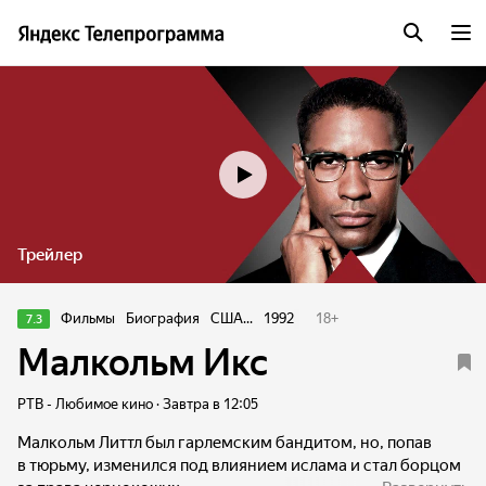
Трейлер
Фильмы
Биография
США...
1992
18
+
7.3
Малкольм Икс
РТВ - Любимое кино · Завтра в 12:05
Малкольм Литтл был гарлемским бандитом, но, попав
в тюрьму, изменился под влиянием ислама и стал борцом