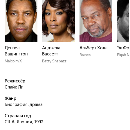
Дензел
Анджела
Альберт Холл
Эл Фр
Вашингтон
Бассетт
Baines
Elijah
Malcolm X
Betty Shabazz
Режиссёр
Спайк Ли
Жанр
биография, драма
Страна и год
США, Япония, 1992