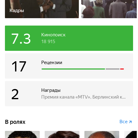
Кадры
7.3
Кинопоиск
18 915
17
Рецензии
2
Награды
Премия канала «MTV», Берлинский кинофестиваль
В ролях
Все