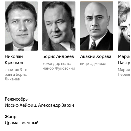
Николай
Борис Андреев
Акакий Хорава
Мари
Крючков
Пасту
командир полка
вице-адмирал
майор Жуковский
капитан 3-го
Мария
ранга Борис
Первен
Лихачев
Режиссёры
Иосиф Хейфиц
,
Александр Зархи
Жанр
драма, военный