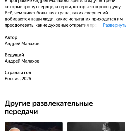
В программе Андрея Малахова зрителя ждут встречи,
которые тронут сердце, и герои, которые откроют душу.
Всё, чем живет большая страна, каких свершений
добиваются наши люди, какие испытания приходится им
преодолевать, какие духовные открытия происходят в их
Развернуть
жизни - обо всем этом откровенно и от души расскажут
гости программы.
Автор
Андрей Малахов
Ведущий
Андрей Малахов
Страна и год
Россия, 2026
Другие развлекательные
передачи