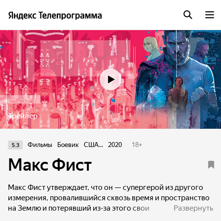
Трейлер
Фильмы
Боевик
США...
2020
18
+
5.3
Макс Фист
Макс Фист утверждает, что он — супергерой из другого
измерения, провалившийся сквозь время и пространство
на Землю и потерявший из-за этого свои
Развернуть
суперспособности. Его рассказам не верит никто, кроме