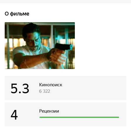
паренька по кличке Хомяк.
О фильме
5.3
Кинопоиск
6 322
4
Рецензии