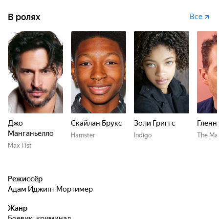
В ролях
Все
Джо
Скайлан Брукс
Золи Григгс
Гленн
Манганьелло
Hamster
Indigo
The Ma
Max Fist
Режиссёр
Адам Иджипт Мортимер
Жанр
боевик, криминал