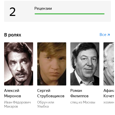
2
Рецензии
В ролях
Все
Алексей
Сергей
Роман
Афана
Миронов
Струбовщиков
Филиппов
Кочет
Иван Фёдорович
Обруч или
спец из Москвы
хозяин
Макаров
Улыбка