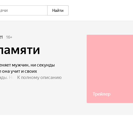
Найти
21
16
+
памяти
еняет мужчин, ни секунды
 она учит и своих
нды. Но единственный
К полному описанию
ее сердце, снова появляется
еперь найдет в себе силы
Трейлер
это ей только так кажется?