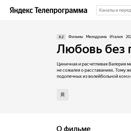
Фильмы
Мелодрама
Италия
20
6.2
Любовь без 
Циничная и расчетливая Валерия м
не сожалея о расставаниях. Тому же
подопечных из волейбольной кома
человек, который год назад разбил 
в жизни Валерии. Она решает, что т
отомстить бывшему бойфренду. Или 
О фильме