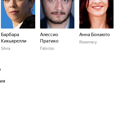
Барбара
Алессио
Анна Бонаюто
Кикьярелли
Пратико
Rosemary
Silvia
Fabrizio
о
дия