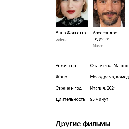
Анна Фольетта
Алессандро
Тедески
Valeria
Marco
Режиссёр
Франческа Марин
Жанр
мелодрама, коме
Страна и год
Италия, 2021
Длительность
95 минут
Другие фильмы