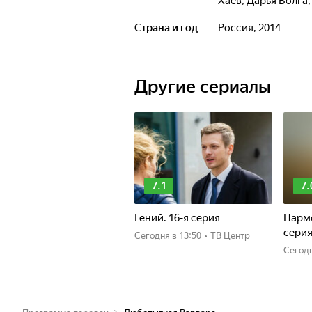
Хаев
,
Дарья Волга
Страна и год
Россия, 2014
Другие сериалы
7.1
7.
Гений. 16-я серия
Пармс
сери
Сегодня
в 13:50
•
ТВ Центр
Сегод