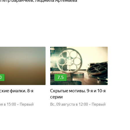
,
Пётр Баранчеев
,
Людмила Артемьева
0
7.5
кие фиалки. 8-я
Скрытые мотивы. 9-я и 10-я
я
серии
ня
в 15:00
•
Первый
вс, 09 августа
в 12:00
•
Первый