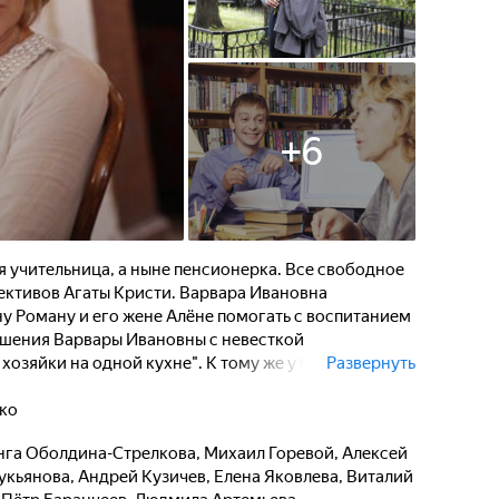
+
6
 учительница, а ныне пенсионерка. Все свободное
тективов Агаты Кристи. Варвара Ивановна
ну Роману и его жене Алёне помогать с воспитанием
ошения Варвары Ивановны с невесткой
 хозяйки на одной кухне". К тому же у Слуцкой-
Развернуть
питания внуков. Но вскоре Варвара Ивановна,
ит себе занятие по душе...
нко
нга Оболдина-Стрелкова
,
Михаил Горевой
,
Алексей
укьянова
,
Андрей Кузичев
,
Елена Яковлева
,
Виталий