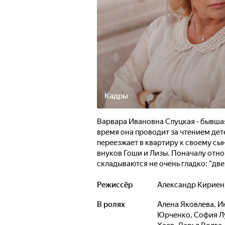
Кадры
Варвара Ивановна Слуцкая - бывшая
время она проводит за чтением де
переезжает в квартиру к своему сы
внуков Гоши и Лизы. Поначалу отн
складываются не очень гладко: "две
старшей свои взгляды и методы вос
обожающая всюду совать нос, наход
Режиссёр
Александр Кирие
В ролях
Алена Яковлева
,
И
Юрченко
,
София Л