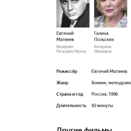
Евгений
Галина
Матвеев
Польских
Валерьян
Катерина
Петрович Мухин
Ивановна
Режиссёр
Евгений Матвеев
Жанр
боевик, мелодрам
Страна и год
Россия, 1996
Длительность
92 минуты
Другие фильмы