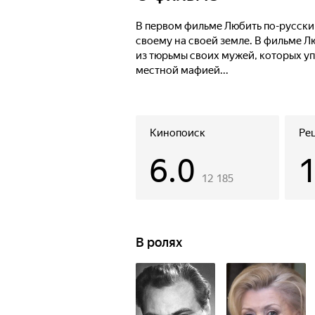
романтике человеческих отношени
В первом фильме Любить по-русски 
своему на своей земле. В фильме Л
из тюрьмы своих мужей, которых у
местной мафией...
События принимают неожиданный об
становятся важными фигурами в п
народ выдвигает на должность губ
Кинопоиск
Ре
нарастающее давление мафии дела
6.0
мешает вновь проявиться трогател
12 185
В ролях