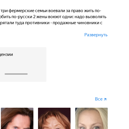
й.
три фермерские семьи воевали за право жить по-
юбить по-русски 2 жены воюют одни: надо вызволять
прятали туда противники - продажные чиновники с
Развернуть
орот. Герои не только выходят на свободу, но и
редвыборной компании: вчерашнего зека Мухина
ернатора. Новые персонажи, новые любовные линии,
цензии
ют фильм динамичным и захватывающим, что не
1
ьной романтике человеческих отношений.
Все