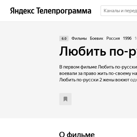
Фильмы
Боевик
Россия
1996
1
6.0
Любить по-р
В первом фильме Любить по-русски
воевали за право жить по-своему н
Любить по-русски 2 жены воюют одн
тюрьмы своих мужей, которых упря
продажные чиновники с местной м
неожиданный оборот. Герои не толь
становятся важными фигурами в п
вчерашнего зека Мухина народ выд
губернатора. Новые персонажи, но
нарастающее давление мафии дел
захватывающим, что не мешает вно
О фильме