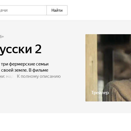
Найти
6
+
усски 2
 три фермерские семьи
а своей земле. В фильме
и: надо вызволять из
К полному описанию
тали туда противники -
афией... События принимают
Трейлер
ко выходят на свободу, но и
редвыборной компании:
вигает на должность
вые любовные линии,
ают фильм динамичным и
вь проявиться трогательной