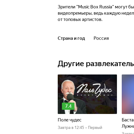
Зрители "Music Box Russia" могут б
видеопремьеры, ведь каждую недел
от топовых артистов.
Страна и год
Россия
Другие развлекател
7.4
Поле чудес
Баста
Лужн
Завтра
в 12:45
•
Первый
Завтр