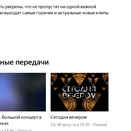
ыть уверены, что не пропустят ни одной важной
ю выходят самые горячие и актуальные новые клипы
ьные передачи
. Большой концерт в
Сегодня вечером
иках
сб, 08 августа
в 14:35
•
Первый
а
в 14:45
•
Первый