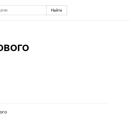
Найти
ового
вого