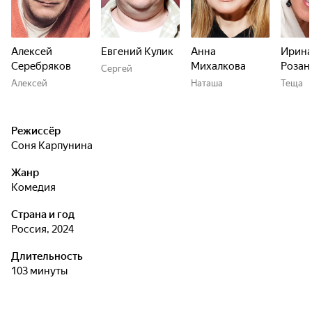
Алексей
Евгений Кулик
Анна
Ирин
Серебряков
Михалкова
Розан
Сергей
Алексей
Наташа
Теща
Режиссёр
Соня Карпунина
Жанр
комедия
Страна и год
Россия, 2024
Длительность
103 минуты