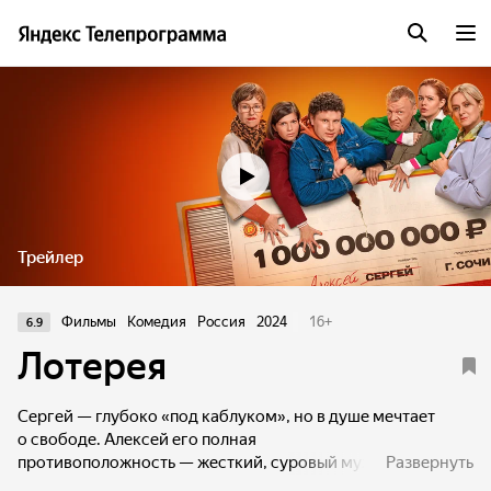
Трейлер
Фильмы
Комедия
Россия
2024
16
+
6.9
Лотерея
Сергей — глубоко «под каблуком», но в душе мечтает
о свободе. Алексей его полная
противоположность — жесткий, суровый мужик, который
Развернуть
развелся с женой, потому что она его не послушалась.