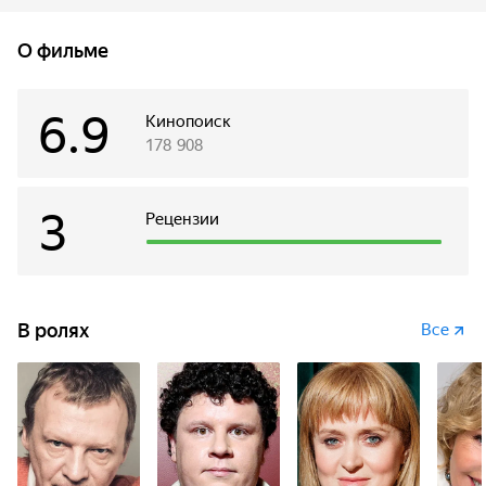
Волею судьбы они оказываются втянуты в погоню
за миллиардом, который договорились разделить
О фильме
пополам. Каждый из них с помощью этих денег хочет
обрести то, о чем мечтает: Сергей — свободу,
а Алексей — власть над женой. Несмотря на то, что Сергей
6.9
Кинопоиск
до смерти боится Алексея, а Алексей — искренне
178 908
презирает Сергея, история «сажает их в одну лодку».
3
Рецензии
В ролях
Все