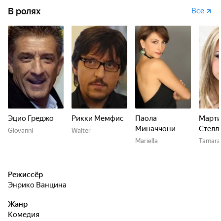
В ролях
Все
Эцио Греджо
Рикки Мемфис
Паола
Марти
Миначчони
Стелл
Giovanni
Walter
Mariella
Tamara
Режиссёр
Энрико Ванцина
Жанр
комедия