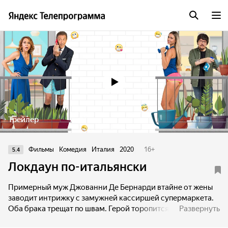
Трейлер
Фильмы
Комедия
Италия
2020
16
+
5.4
Локдаун по-итальянски
Примерный муж Джованни Де Бернарди втайне от жены
заводит интрижку с замужней кассиршей супермаркета.
Оба брака трещат по швам. Герой торопится уйти к новой
Развернуть
пассии, но власти Рима вводят жесткий карантин. И