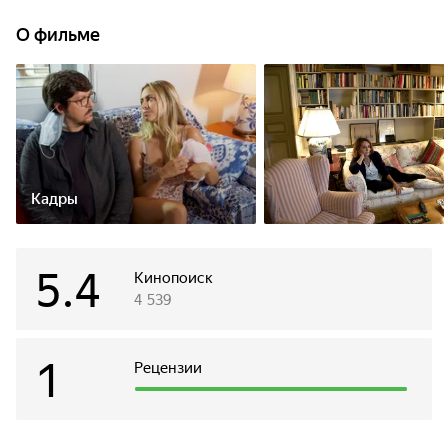
теперь супруги, пребывающие в разладе, вынуждены
проводить круглые сутки под одной крышей. Несмотря на
О фильме
полную изоляцию, истории двух пар переплетаются
самым причудливым образом.
Кадры
5.4
Кинопоиск
4 539
1
Рецензии