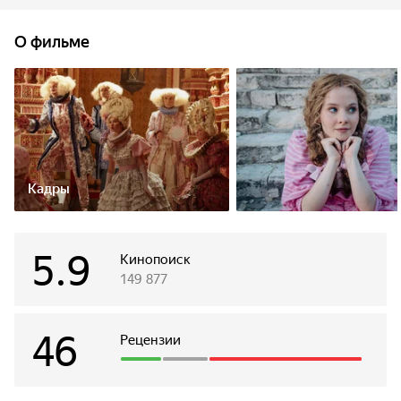
и обаятельным матросом Иваном вносит смуту в планы
хитреца Поля заполучить корону. И если в руках злодея
О фильме
тёмная магия и богатство, то на стороне
Ивана — волшебные существа, любовь и мечта.
Кадры
5.9
Кинопоиск
149 877
46
Рецензии