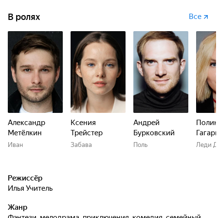
В ролях
Все
Александр
Ксения
Андрей
Полин
Метёлкин
Трейстер
Бурковский
Гагар
Иван
Забава
Поль
Леди 
Режиссёр
Илья Учитель
Жанр
фэнтези, мелодрама, приключения, комедия, семейный