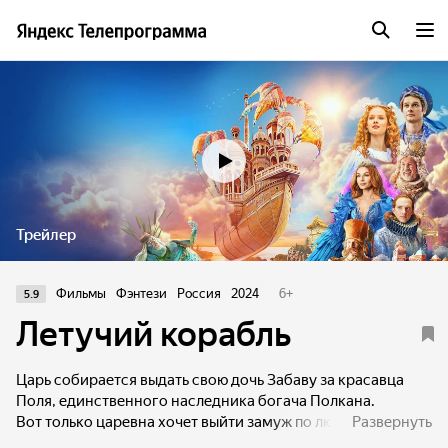
Трейлер
Фильмы
Фэнтези
Россия
2024
6
+
5.9
Летучий корабль
Царь собирается выдать свою дочь Забаву за красавца
Поля, единственного наследника богача Полкана.
Вот только царевна хочет выйти замуж по любви. Её
Развернуть
неожиданное знакомство с простым, но честным