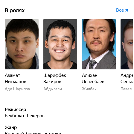
В ролях
Все
Азамат
Шарифбек
Алихан
Андре
Нигманов
Закиров
Лепесбаев
Сеньк
Ади Шарипов
Абдыгали
Жилбек
Павел
Режиссёр
Бекболат Шекеров
Жанр
военный, боевик, история