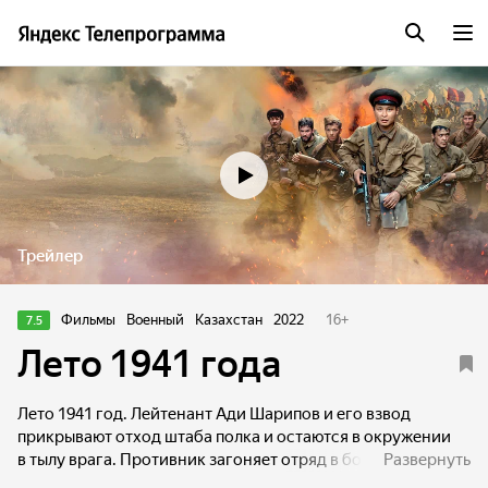
Трейлер
Фильмы
Военный
Казахстан
2022
16
+
7.5
Лето 1941 года
Лето 1941 год. Лейтенант Ади Шарипов и его взвод
прикрывают отход штаба полка и остаются в окружении
в тылу врага. Противник загоняет отряд в болото. Страх
Развернуть
перед неизвестностью, уныние и сомнения преследуют