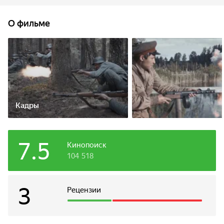
бойцов, пока они не осознают, что ожидание
и бездействие погубят их быстрее, чем вражеские пули.
О фильме
Кадры
7.5
Кинопоиск
104 518
3
Рецензии