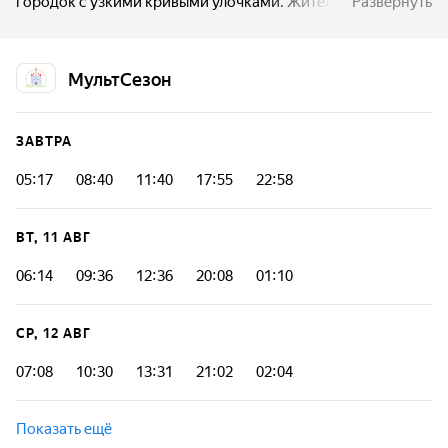
городок с узкими кривыми улочками. Жители Легкой
Развернуть
страны решили здесь поселиться, потому что легко
относятся к жизни, любят путешествия и не боятся
оторваться от земли.
МультСезон
ЗАВТРА
05:17
08:40
11:40
17:55
22:58
ВТ, 11 АВГ
06:14
09:36
12:36
20:08
01:10
СР, 12 АВГ
07:08
10:30
13:31
21:02
02:04
Показать ещё