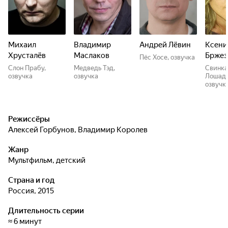
Михаил
Владимир
Андрей Лёвин
Ксени
Хрусталёв
Маслаков
Бржез
Пёс Хосе, озвучка
Слон Прабу,
Медведь Тэд,
Свинка
озвучка
озвучка
Лошадь
озвучк
Режиссёры
Алексей Горбунов
,
Владимир Королев
Жанр
мультфильм, детский
Страна и год
Россия, 2015
Длительность серии
≈ 6 минут