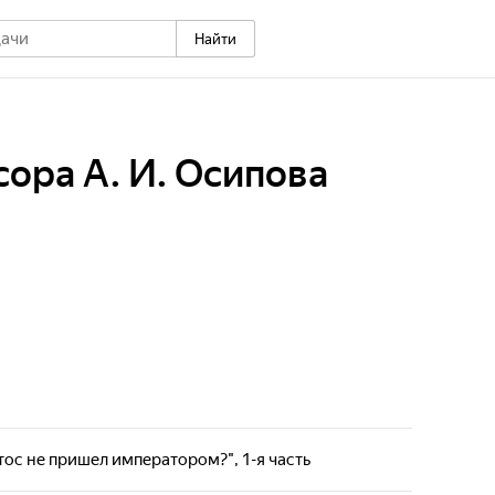
Найти
ора А. И. Осипова
ос не пришел императором?", 1-я часть
ора Московской духовной академии Русской