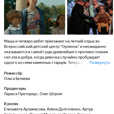
Кадры
Маша и четверо ребят приезжают на летний отдых во
Всероссийский детский центр "Орленок" и неожиданно
оказываются в самой гуще древнейшего противостояния
сил зла и добра, когда девочка случайно пробуждает
одного из семи каменных старцев. Теперь ребятам
Развернуть
предстоит объединиться и пройти древний квест, чтобы
разгадать тайну семи легенд и не дать владычице хаоса
Режиссёр
Эль победить. Для этого им нужно побороть свои страхи,
Ольга Беляева
научиться ценить дружбу и поверить в невозможное.
Продюсеры
Лариса Преториус
,
Олег Штром
В ролях
Елизавета Арзамасова
,
Алена Долголенко
,
Артур