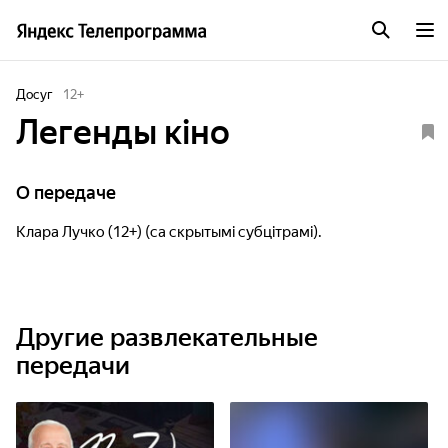
Досуг
12
+
Легенды кіно
О передаче
Клара Лучко (12+) (са скрытымі субцітрамі).
Другие развлекательные
передачи