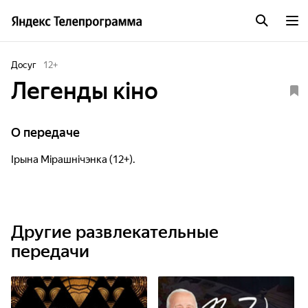
Досуг
12
+
Легенды кіно
О передаче
Ірына Мірашнічэнка (12+).
Другие развлекательные
передачи