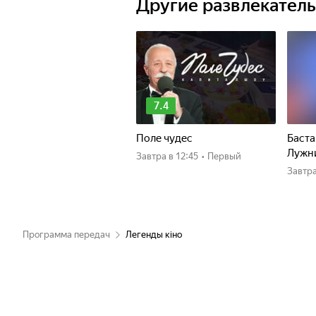
Другие развлекател
7.4
Поле чудес
Баста
Лужн
Завтра
в 12:45
•
Первый
Завтр
Программа передач
Легенды кіно