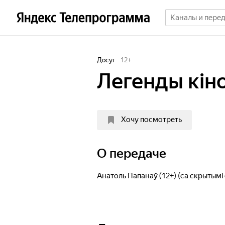
Досуг
12
+
Легенды кін
Хочу посмотреть
О передаче
Анатоль Папанаў (12+) (са скрытымі 