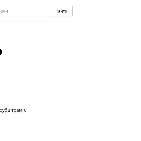
Найти
о
субцітрамі).