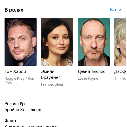
В ролях
Все
Том Харди
Эмили
Дэвид Тьюлис
Дафф
Браунинг
Reggie Kray / Ron
Leslie Payne
Timi Yu
Kray
Frances Shea
Режиссёр
Брайан Хелгеленд
Жанр
криминал, триллер, драма