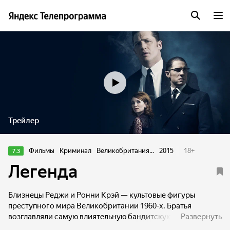
Трейлер
Фильмы
Криминал
Великобритания...
2015
18
+
7.3
Легенда
Близнецы Реджи и Ронни Крэй — культовые фигуры
преступного мира Великобритании 1960-х. Братья
возглавляли самую влиятельную бандитскую группировку
Развернуть
Ист-Энда. В их послужном списке были вооруженные