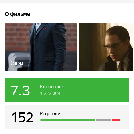
грабежи, рэкет, поджоги, покушения, убийства
и собственный ночной клуб, куда доезжали даже
О фильме
голливудские знаменитости. Среди
их жертв — криминальные авторитеты Джек МакВитти
и Джордж Корнелл.
Кадры
7.3
Кинопоиск
1 222 009
152
Рецензии