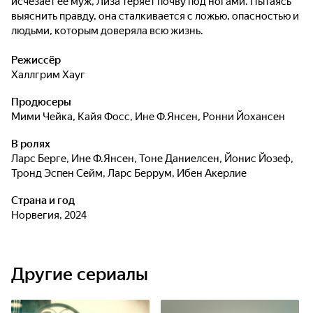
исчезает её муж, Лиза теряет почву под ногами. Пытаясь
выяснить правду, она сталкивается с ложью, опасностью и
людьми, которым доверяла всю жизнь.
Режиссёр
Халлгрим Хауг
Продюсеры
Мими Чейка
,
Кайя Фосс
,
Ине Ф.Янсен
,
Ронни Йохансен
В ролях
Ларс Берге
,
Ине Ф.Янсен
,
Тоне Даниелсен
,
Йонис Йозеф
,
Тронд Эспен Сейм
,
Ларс Беррум
,
Ибен Акерлие
Страна и год
Норвегия, 2024
Другие сериалы