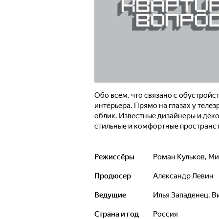
Обо всем, что связано с обустройс
интерьера. Прямо на глазах у тел
облик. Известные дизайнеры и дек
стильные и комфортные пространст
Режиссёры
Роман Кульков
,
Ми
Продюсер
Александр Левин
Ведущие
Илья Западенец
,
В
Страна и год
Россия