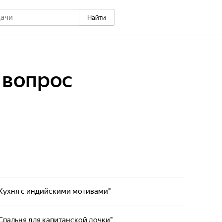
Найти
 вопрос
 "Кухня с индийскими мотивами"
ы наша команда вместе с известными дизайнерами,
 архитекторами устраивает превращение обычных
"Спальня для капитанской дочки"